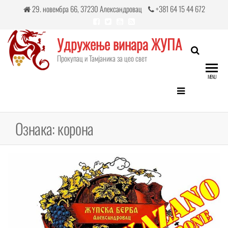
Skip
29. новембра 66, 37230 Александровац
+381 64 15 44 672
to
the
Удружење винара ЖУПА
content
Прокупац и Тамјаникa за цео свет
MENU
Ознака:
корона