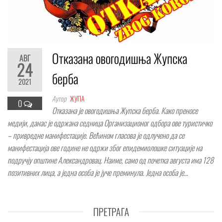
Отказана овогодишња Жупска
АВГ
24
берба
2021
Аутор
ЖУПА
0
Отказана је овогодишња Жупска берба. Како преносе
медији, данас је одржана седница Организационог одбора ове туристичко
– привредне манифестације. Већином гласова је одлучено да се
манифестација ове године не одржи због епидемиолошке ситуације на
подручју општине Александровац. Наиме, само од почетка августа има 128
позитивних лица, а једна особа је јуче преминула. Једна особа је…
ПРЕТРАГА