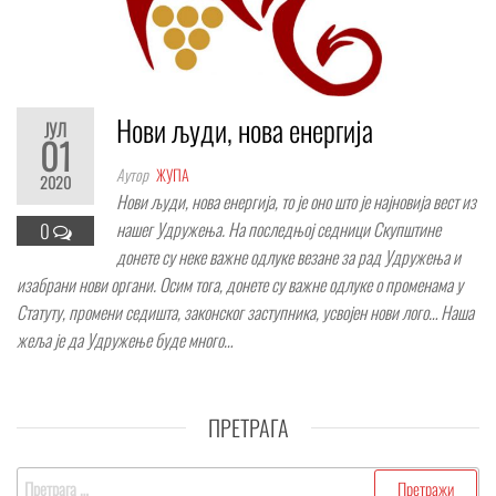
Нови људи, нова енергија
ЈУЛ
01
Аутор
ЖУПА
2020
Нови људи, нова енергија, то је оно што је најновија вест из
нашег Удружења. На последњој седници Скупштине
0
донете су неке важне одлуке везане за рад Удружења и
изабрани нови органи. Осим тога, донете су важне одлуке о променама у
Статуту, промени седишта, законског заступника, усвојен нови лого… Наша
жеља је да Удружење буде много…
ПРЕТРАГА
Претрага