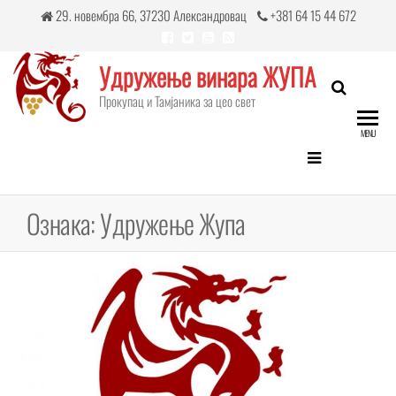
Skip
29. новембра 66, 37230 Александровац
+381 64 15 44 672
to
the
Удружење винара ЖУПА
content
Прокупац и Тамјаникa за цео свет
MENU
Ознака:
Удружење Жупа