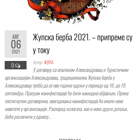
Жупска берба 2021. – припреме су
АВГ
06
у току
2021
Аутор
ЖУПА
0
У договору са општином Александровац и Туристичком
организацијом Александровац, традиционална Жупска берба у
Александровцу треба да се ове године одржи у периоду од 16. до 19.
септембра. Програм манифестације ће бити накнадно објављен. Према
постигнутим договорима, овогодишња манифестација ће имати неке
новитете у организацији. Распоред излагача, као и неки други детаљи,
биће различити у односу…