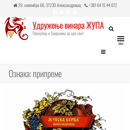
Skip
29. новембра 66, 37230 Александровац
+381 64 15 44 672
to
the
Удружење винара ЖУПА
content
Прокупац и Тамјаникa за цео свет
MENU
Ознака:
припреме