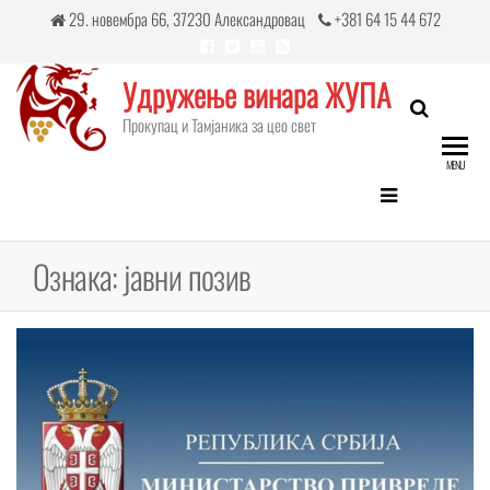
Skip
29. новембра 66, 37230 Александровац
+381 64 15 44 672
to
the
Удружење винара ЖУПА
content
Прокупац и Тамјаникa за цео свет
MENU
Ознака:
јавни позив