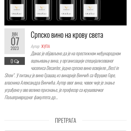
Српско вино на крову света
ЈУН
07
Аутор
ЖУПА
2023
Данас је објављено да је на престижном међународном
оцењивању вина, у организацији специјализованог
0
часописа Decanter, једно српско вино освојило „Best in
Show“. У питању је вино Грашац из винарије Винчић са Фрушке Горе,
власника Александра Винчића. Аутор овог вина, човек чије је знање
уграђено у ово велико признање, је професор са крушевачког
Пољопривредног факултета др…
ПРЕТРАГА